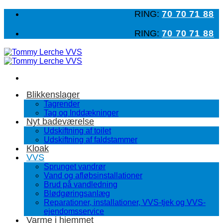
Fortsæt
RING:
70 70 71 88
til
indhold
RING:
70 70 71 88
Blikkenslager
Tagrender
Tag og Inddækninger
Nyt badeværelse
Udskiftning af toilet
Udskiftning af faldstammer
Kloak
VVS
Sprunget vandrør
Vand og afløbsinstallationer
Brud på vandledning
Blødgøringsanlæg
Reparationer, installationer, VVS-tjek og VVS-
ejendomsservice
Varme i hjemmet