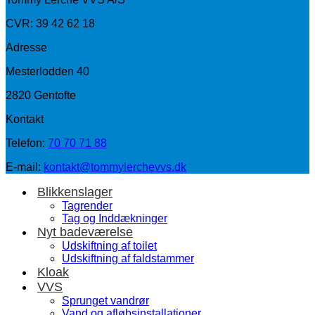
CVR: 39 42 62 18
Adresse
Mesterlodden 40
2820 Gentofte
Kontakt
Telefon:
70 70 71 88
E-mail:
kontakt@tommylerchevvs.dk​
Blikkenslager
Tagrender
Tag og Inddækninger
Nyt badeværelse
Udskiftning af toilet
Udskiftning af faldstammer
Kloak
VVS
Sprunget vandrør
Vand og afløbsinstallationer