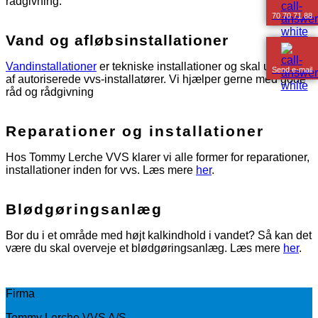
rådgivning.
70 70 71 88
Vand og afløbsinstallationer
Vandinstallationer
er tekniske installationer og skal udføres
Send e-mail
af autoriserede vvs-installatører. Vi hjælper gerne med gode
råd og rådgivning
Reparationer og installationer
Hos Tommy Lerche VVS klarer vi alle former for reparationer,
installationer inden for vvs. Læs mere
her
.
Blødgøringsanlæg
Bor du i et område med højt kalkindhold i vandet? Så kan det
være du skal overveje et blødgøringsanlæg. Læs mere
her
.
Firma
Tommy Lerche VVS A/S