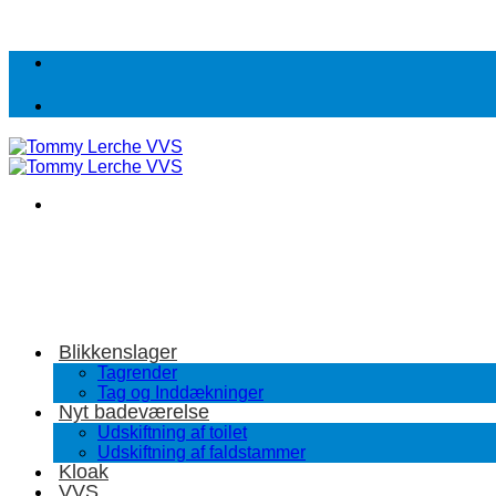
Fortsæt
til
indhold
Blikkenslager
Tagrender
Tag og Inddækninger
Nyt badeværelse
Udskiftning af toilet
Udskiftning af faldstammer
Kloak
VVS