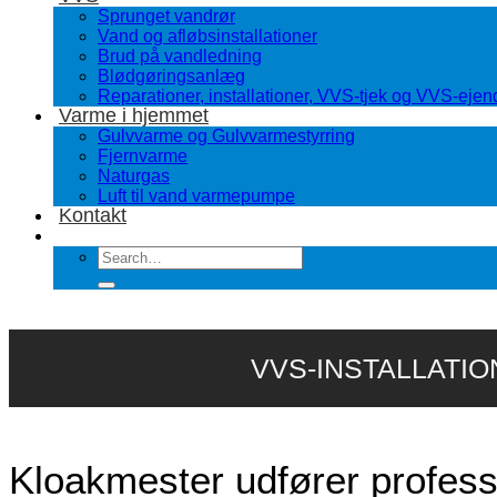
Sprunget vandrør
Vand og afløbsinstallationer
Brud på vandledning
Blødgøringsanlæg
Reparationer, installationer, VVS-tjek og VVS-eje
Varme i hjemmet
Gulvvarme og Gulvvarmestyrring
Fjernvarme
Naturgas
Luft til vand varmepumpe
Kontakt
VVS-INSTALLATI
Kloakmester udfører profess