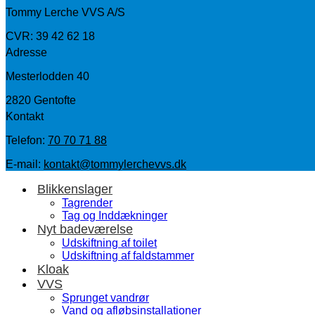
Tommy Lerche VVS A/S
CVR: 39 42 62 18
Adresse
Mesterlodden 40
2820 Gentofte
Kontakt
Telefon:
70 70 71 88
E-mail:
kontakt@tommylerchevvs.dk​
Blikkenslager
Tagrender
Tag og Inddækninger
Nyt badeværelse
Udskiftning af toilet
Udskiftning af faldstammer
Kloak
VVS
Sprunget vandrør
Vand og afløbsinstallationer