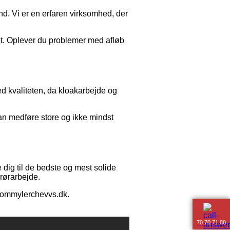
nd. Vi er en erfaren virksomhed, der
pet. Oplever du problemer med afløb
ed kvaliteten, da kloakarbejde og
kan medføre store og ikke mindst
e dig til de bedste og mest solide
 rørarbejde.
@tommylerchevvs.dk​.
70 70 71 88