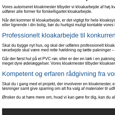
Vores autoriseret kloakmester tilbyder vi kloakarbejde af høj
udfører alle former for forskelligartet kloakarbejde.
Når det kommer til kloakarbejde, er det vigtigt for hele kloaks
eller lignende i din bolig, bør du hurtigst muligt kontakte vores
Professionelt kloakarbejde til konkurre
Skal du bygge nyt hus, og skal der udføres professionelt kloak
rørarbejde skal være med rette hældning og tætte pakninger – 
Går der først hul på et PVC-rør, eller er der en læk i en pakn
meget dyre ødelæggelser. Vores kloakmester tilbyder kloakserv
Kompetent og erfaren rådgivning fra v
​Skal du i gang med et projekt, der involverer en kloakmester, e
løsninger samt give sparring om alt fra valg af materialer til 
Ønsker du at høre mere om, hvad vi kan gøre for dig, kan du a