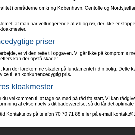
 kvalitet i områderne omkring København, Gentofte og Nordsjælla
ystemet, at man har velfungerende afløb og rør, der ikke er stop
 kloakmester.
ncedygtige priser
arbejde, er vi den rette til opgaven. Vi går ikke på kompromis m
ellers kan der opstå skader.
ing, kan der forekomme skader på fundamentet i din bolig. Dette 
ice til en konkurrencedygtig pris.
ores kloakmester
r du velkommen til at tage os med på råd fra start. Vi kan rådgiv
udformning af eksempelvis dit badeværelse, så du får det optimale
ltid Kontakte os på telefon 70 70 71 88 eller på e-mail kontakt